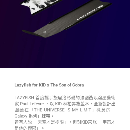
Lazyfish for KID x The Son of Cobra
LAZYFISH 首度攜手旅居洛杉磯的法國衝浪潑墨藝術
家 Paul Lefevre ，以 KID 林柏昇為藍本，全新設計出
圍繞在「THE UNIVERSE IS MY LIMIT」概念的「
Galaxy 系列」蛙鞋。
曾有人説 「天空才是極限」，但對KID來說 「宇宙才
是他的極限」。