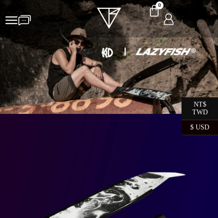
0
NT$
TWD
$ USD