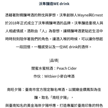
沃隼釀造WE drink
憑藉著對精釀啤酒的熱忱與夢想，沃隼創辦人Wayne與Ernest
於2018年正式成立了沃隼精釀啤酒的品牌。沃隼釀造重視人與
人相處情感，酒款由「人」為發想，讓精釀啤酒更貼近生活中
時時刻刻陪伴著我們的角色。讓酒入喉的時候，可以讓你想起
一段回憶，一種感受以及一位WE drink的酒伴。
|品項|
閨蜜水蜜桃酒：Peach Cider
作伙：Witbier小麥白啤酒
南旺夕陽：臺南市官方限定聯名啤酒，以關廟金鑽鳳梨為佳
釀，取名「南旺夕陽」，
與臺南知名的黃金海岸夕陽呼應，打造專屬於臺南印象的特色