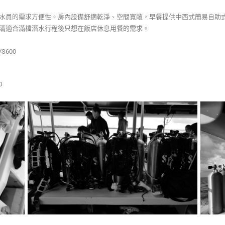
水員的需求方便性。房內設備舒適乾淨、空間寬敞，早餐提供中西式簡易自助
滿適合滿檔潛水行程後只想在飯店休息用餐的需求。
/S600
.0