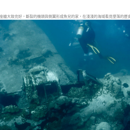
艙大致完好，斷裂的機頭與側翼形成魚兒的家，在淺淺的海域看見墜落的歷史，這裡