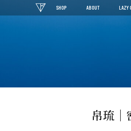
SHOP
ABOUT
LAZY 
帛琉｜