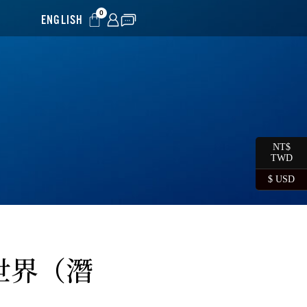
0
ENGLISH
NT$
TWD
$ USD
世界（潛