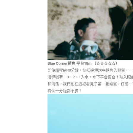
Blue Corner藍角 平台18m （☆☆☆☆☆）
即使船程約40分鐘，快抵達傳說中藍角的興奮，
潛導喊著：3、2、1入水，水下平台集合！映入
和海龜，我們也在這裡看見了第一隻礁鯊，仔細一
看個十分鐘都不膩！