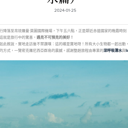
2024-01-25
行降落至帛琉羅曼·莫圖國際機場，下午五六點，正是鄰近赤道國家的晚霞時刻
這就是旅行中的驚喜，
遇見不可預見的美好！
如此敘說，實地走訪後不禁讚嘆：這的確是寶地呀！所有大小生物都一起出動
的方式，一覽密克羅尼西亞群島的震撼。感謝整趟旅程由專業的
深呼吸潛水
與
l