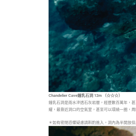
Chandelier Cave鐘乳石洞 12m （☆☆☆）
鐘乳石洞是雨水滲透石灰岩層，經歷數百萬年，甚
耀，最靠近洞口的空氣室，甚至可以環繞一圈，周
＊如有密閉恐懼疑慮請斟酌進入，洞內為半開放但