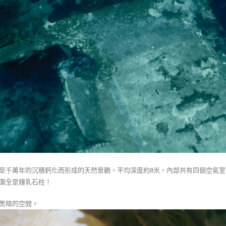
至千萬年的沉積鈣化而形成的天然景觀，平均深度約8米，內部共有四個空氣
圍全是鐘乳石柱！
黑暗的空間。