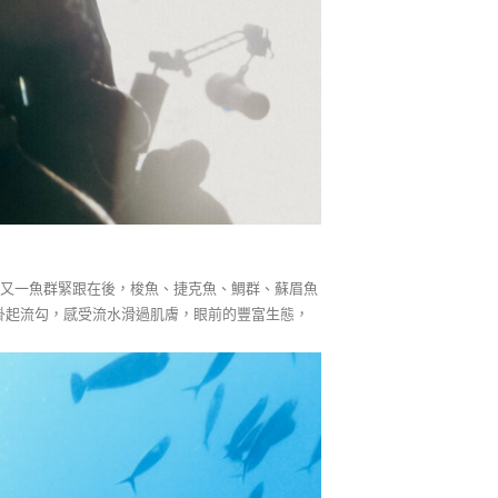
著又一魚群緊跟在後，梭魚、捷克魚、鯛群、蘇眉魚
掛起流勾，感受流水滑過肌膚，眼前的豐富生態，