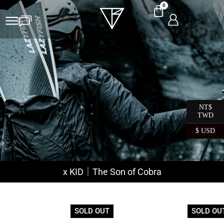
0
NT$
TWD
$ USD
x KID｜The Son of Cobra
SOLD OUT
SOLD OU