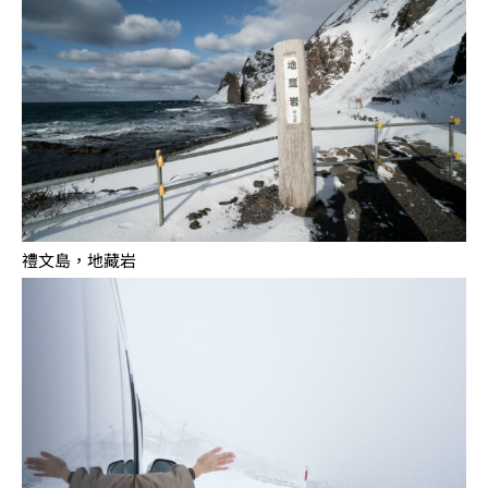
禮文島，地藏岩