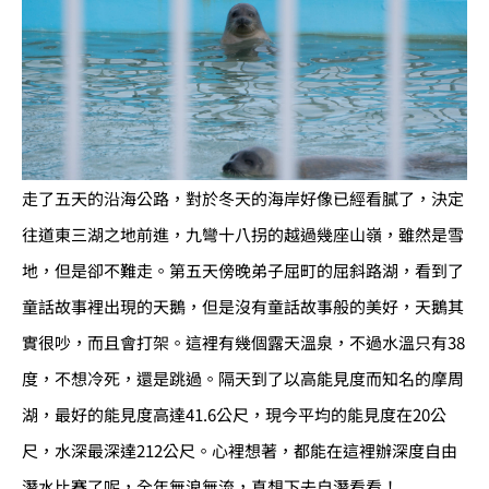
走了五天的沿海公路，對於冬天的海岸好像已經看膩了，決定
往道東三湖之地前進，九彎十八拐的越過幾座山嶺，雖然是雪
地，但是卻不難走。第五天傍晚弟子屈町的屈斜路湖，看到了
童話故事裡出現的天鵝，但是沒有童話故事般的美好，天鵝其
實很吵，而且會打架。這裡有幾個露天溫泉，不過水溫只有38
度，不想冷死，還是跳過。隔天到了以高能見度而知名的摩周
湖，最好的能見度高達41.6公尺，現今平均的能見度在20公
尺，水深最深達212公尺。心裡想著，都能在這裡辦深度自由
潛水比賽了呢，全年無浪無流，真想下去自潛看看！