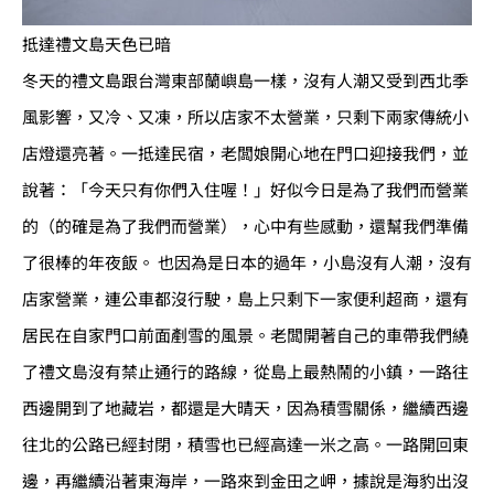
抵達禮文島天色已暗
冬天的禮文島跟台灣東部蘭嶼島一樣，沒有人潮又受到西北季
風影響，又冷、又凍，所以店家不太營業，只剩下兩家傳統小
店燈還亮著。一抵達民宿，老闆娘開心地在門口迎接我們，並
說著：「今天只有你們入住喔！」好似今日是為了我們而營業
的（的確是為了我們而營業），心中有些感動，還幫我們準備
了很棒的年夜飯。 也因為是日本的過年，小島沒有人潮，沒有
店家營業，連公車都沒行駛，島上只剩下一家便利超商，還有
居民在自家門口前面剷雪的風景。老闆開著自己的車帶我們繞
了禮文島沒有禁止通行的路線，從島上最熱鬧的小鎮，一路往
西邊開到了地藏岩，都還是大晴天，因為積雪關係，繼續西邊
往北的公路已經封閉，積雪也已經高達一米之高。一路開回東
邊，再繼續沿著東海岸，一路來到金田之岬，據說是海豹出沒