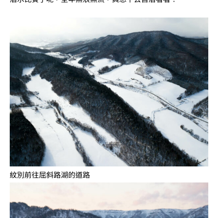
紋別前往屈斜路湖的道路