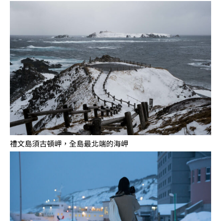
禮文島須古頓岬，全島最北端的海岬