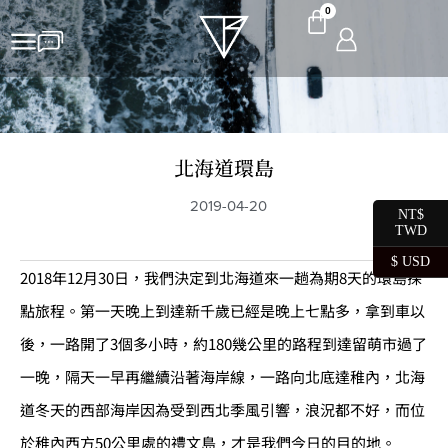
0
北海道環島
2019-04-20
NT$
TWD
$ USD
2018年12月30日，我們決定到北海道來一趟為期8天的環島探
點旅程。第一天晚上到達新千歲已經是晚上七點多，拿到車以
後，一路開了3個多小時，約180幾公里的路程到達留萌市過了
一晚，隔天一早再繼續沿著海岸線，一路向北底達稚內，北海
道冬天的西部海岸因為受到西北季風引響，浪況都不好，而位
於稚內西方50公里處的禮文島，才是我們今日的目的地。