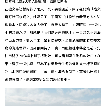
搭著可以載200多人的郵輪，回到稚內港
在禮文島短暫的待了兩天一夜，要離開前，問了老闆娘「禮文
島可以潛水嗎？」她深思了一下回答「好像沒有看過有人在這
裡潛水，可能是水溫太低了，夏天太短了。」這時腦中一個小
小的念頭浮現，那就是「我們夏天再來吧！」一直念念不忘海
豹出沒的點，夏天再來，帶著防寒衣，全副武裝的來看看禮文
島的海底世界。回到稚內待了一晚，再繼續往東移動之前，先
往南開了20分鐘來到了拔海港，可以看到野生海豹的港口，在
車上待了一個小時，只為了看這些野生海豹像地鼠一樣不時的
浮出水面可愛的畫面。（會上癮）海豹看到了，望著也是該上
路的時間了，還有200多公里的路程要走。