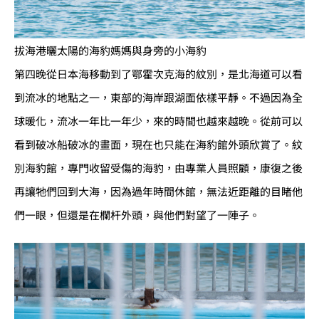
拔海港曬太陽的海豹媽媽與身旁的小海豹
第四晚從日本海移動到了鄂霍次克海的紋別，是北海道可以看
到流冰的地點之一，東部的海岸跟湖面依樣平靜。不過因為全
球暖化，流冰一年比一年少，來的時間也越來越晚。從前可以
看到破冰船破冰的畫面，現在也只能在海豹館外頭欣賞了。紋
別海豹館，專門收留受傷的海豹，由專業人員照顧，康復之後
再讓牠們回到大海，因為過年時間休館，無法近距離的目睹他
們一眼，但還是在欄杆外頭，與他們對望了一陣子。